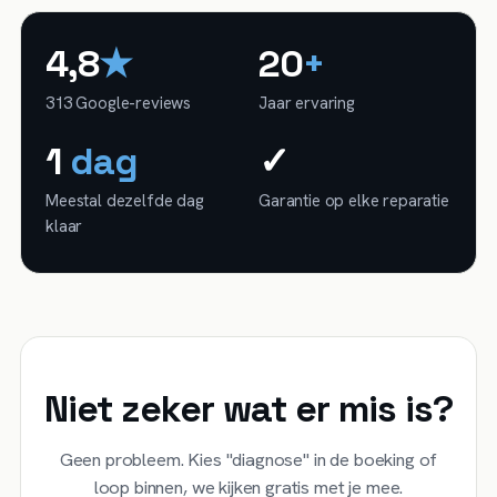
4,8
★
20
+
313 Google-reviews
Jaar ervaring
1
dag
✓
Meestal dezelfde dag
Garantie op elke reparatie
klaar
Niet zeker wat er mis is?
Geen probleem. Kies "diagnose" in de boeking of
loop binnen, we kijken gratis met je mee.