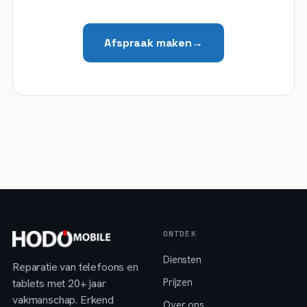
Afspraak maken
→
ONTDEK
Diensten
Reparatie van telefoons en
Prijzen
tablets met 20+ jaar
vakmanschap. Erkend
Over ons