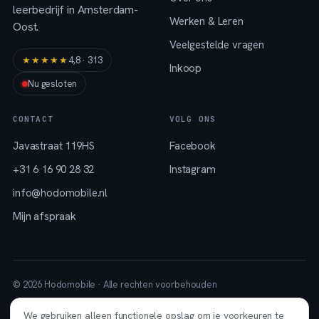
leerbedrijf in Amsterdam-
Werken & Leren
Oost.
Veelgestelde vragen
★★★★★
4,8 · 313
Inkoop
Nu gesloten
CONTACT
VOLG ONS
Javastraat 119HS
Facebook
+31 6 16 90 28 32
Instagram
info@hodomobile.nl
Mijn afspraak
© 2026 Hodomobile ·
Alle rechten voorbehouden
Algemene voorwaarden
Garantie
Privacyverklaring
Cookies
We gebruiken alleen functionele opslag om je voorkeuren te